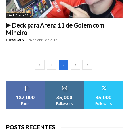
Deck Arena 11
▶️ Deck para Arena 11 de Golem com
Mineiro
Lucas Felix
-
26 de abril de 2017
1
2
3
182,000
35,000
35,000
Fans
Followers
Followers
POSTS RECENTES