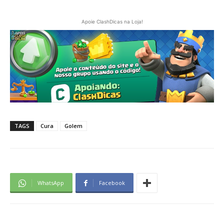
Apoie ClashDicas na Loja!
TAGS
Cura
Golem
WhatsApp
Facebook