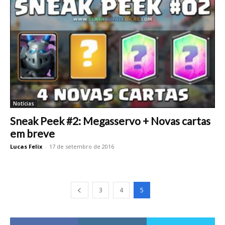
Notícias
Sneak Peek #2: Megasservo + Novas cartas
em breve
Lucas Felix
-
17 de setembro de 2016
3
4
5