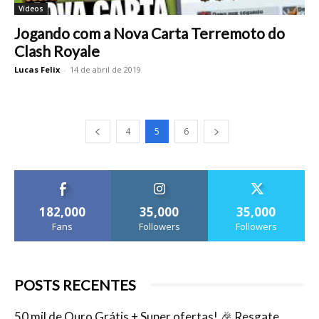
Vídeos
Jogando com a Nova Carta Terremoto do
Clash Royale
Lucas Felix
-
14 de abril de 2019
4
5
6
182,000
35,000
35,000
Fans
Followers
Followers
POSTS RECENTES
50 mil de Ouro Grátis + Super ofertas! 🎉 Resgate