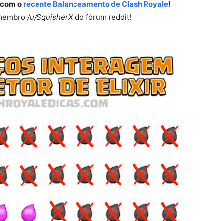
o com o
recente Balanceamento de Clash Royale
!
o membro
/u/SquisherX
do fórum reddit!