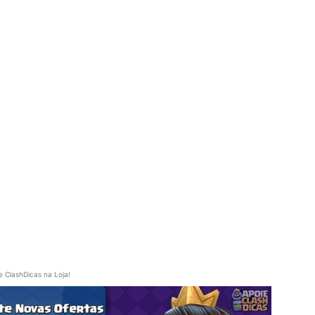
e ClashDicas na Loja!