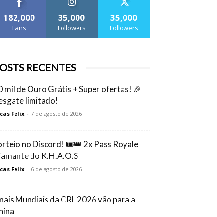
182,000
35,000
35,000
Fans
Followers
Followers
OSTS RECENTES
0 mil de Ouro Grátis + Super ofertas! 🎉
esgate limitado!
cas Felix
-
7 de agosto de 2026
orteio no Discord! 🎟️👑 2x Pass Royale
iamante do K.H.A.O.S
cas Felix
-
6 de agosto de 2026
inais Mundiais da CRL 2026 vão para a
hina