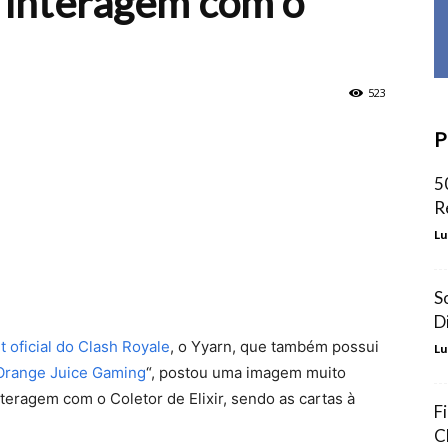
 interagem com o
523
P
5
R
Lu
S
D
t oficial do Clash Royale
, o Yyarn, que também possui
Lu
Orange Juice Gaming
“, postou uma imagem muito
teragem com o Coletor de Elixir, sendo as cartas à
F
C