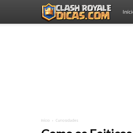
Iníc
Clash
Royale
Dicas
Início
Curiosidades