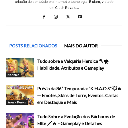
criação de conteúdo pra internet e tecnologia! E claro, viciado
em Clash Royale...
POSTS RELACIONADOS
MAIS DO AUTOR
Tudo sobre a Valquíria Heroica 🪓🌪️
Habilidade, Atributos e Gameplay
Notícias
Prévia da 86ª Temporada: “K.H.A.O.S” 💥🔥
— Emotes, Skins de Torre, Eventos, Cartas
em Destaque e Mais
Sneak Peeks
Tudo Sobre a Evolução dos Bárbaros de
Elite 🗡️🔥 – Gameplay e Detalhes