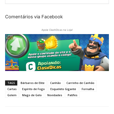
Comentários via Facebook
Apoie ClashDicas na Loja!
TAGS
Bárbaros de Elite
Canhão
Carrinho de Canhão
Cartas
Espírito de Fogo
Esqueleto Gigante
Fornalha
Golem
Mago de Gelo
Novidades
Patifes