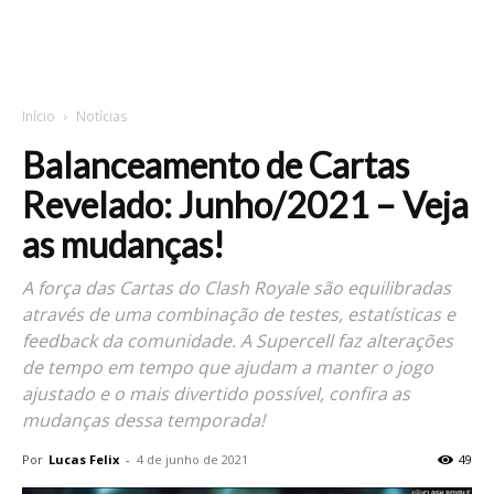
Início
Notícias
Balanceamento de Cartas
Revelado: Junho/2021 – Veja
as mudanças!
A força das Cartas do Clash Royale são equilibradas
através de uma combinação de testes, estatísticas e
feedback da comunidade. A Supercell faz alterações
de tempo em tempo que ajudam a manter o jogo
ajustado e o mais divertido possível, confira as
mudanças dessa temporada!
Por
Lucas Felix
-
4 de junho de 2021
49