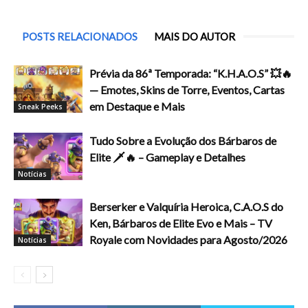
POSTS RELACIONADOS
MAIS DO AUTOR
Prévia da 86ª Temporada: “K.H.A.O.S” 💥🔥
— Emotes, Skins de Torre, Eventos, Cartas
em Destaque e Mais
Sneak Peeks
Tudo Sobre a Evolução dos Bárbaros de
Elite 🗡️🔥 – Gameplay e Detalhes
Notícias
Berserker e Valquíria Heroica, C.A.O.S do
Ken, Bárbaros de Elite Evo e Mais – TV
Royale com Novidades para Agosto/2026
Notícias