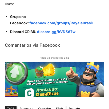
links:
Grupo no
Facebook:
facebook.com/groups/RoyaleBrasil
Discord CR BR:
discord.gg/bVD567w
Comentários via Facebook
Apoie ClashDicas na Loja!
TAGS
Arqueiras
Cavaleiro
Fênix
Foguete