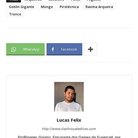
Goblin Gigante
Monge
Pirotécnica
Rainha Arqueira
Tronco
WhatsApp
Facebook
Lucas Felix
http://www.clashroyaledicas.com
ProBlogger, Goiano, Entusiasta dos Games da Supercell, por