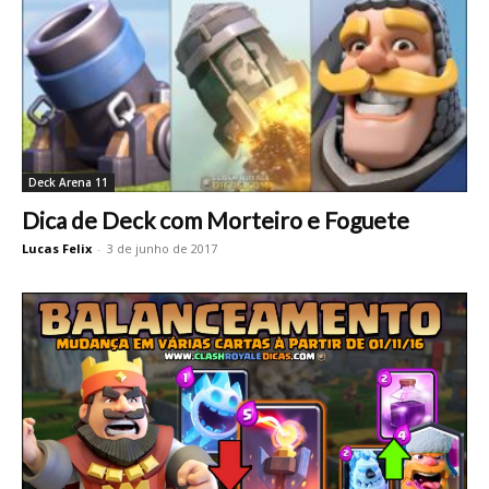
Deck Arena 11
Dica de Deck com Morteiro e Foguete
Lucas Felix
-
3 de junho de 2017