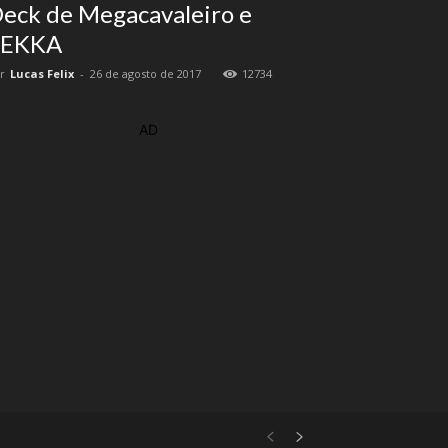
eck de Megacavaleiro e
PEKKA
r
Lucas Felix
-
26 de agosto de 2017
12734
AD