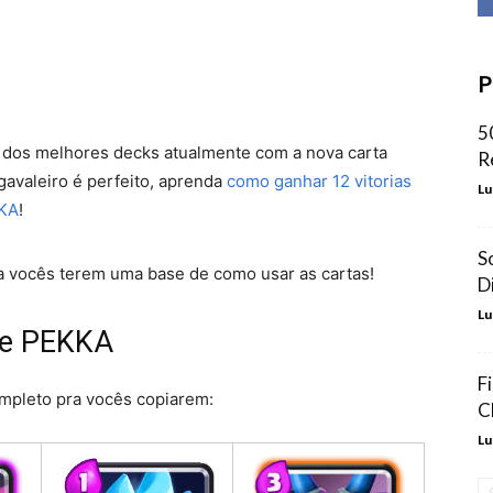
P
5
dos melhores decks atualmente com a nova carta
R
gavaleiro é perfeito, aprenda
como ganhar 12 vitorias
Lu
KKA
!
S
ra vocês terem uma base de como usar as cartas!
D
Lu
 e PEKKA
F
ompleto pra vocês copiarem:
C
Lu