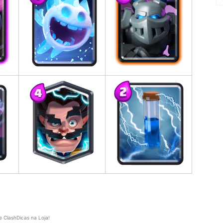
e ClashDicas na Loja!