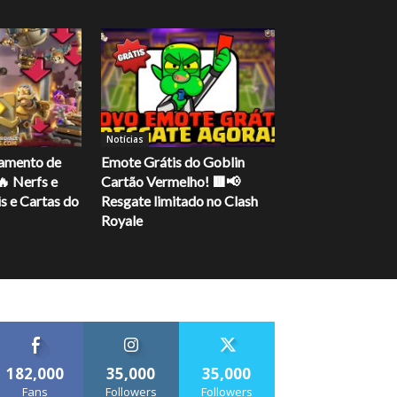
Notícias
eamento de
Emote Grátis do Goblin
🔥 Nerfs e
Cartão Vermelho! 🟥📢
s e Cartas do
Resgate limitado no Clash
Royale
182,000
35,000
35,000
Fans
Followers
Followers