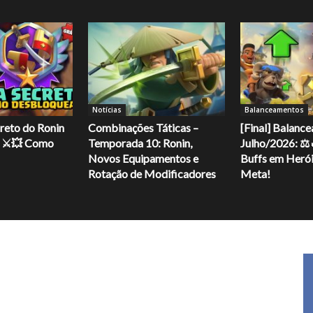
Notícias
Balanceamentos
eto do Ronin
Combinações Táticas –
[Final] Balanc
: ⚔️💥 Como
Temporada 10: Ronin,
Julho/2026: ⚖️
Novos Equipamentos e
Buffs em Herói
Rotação de Modificadores
Meta!