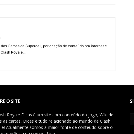
m
 dos Games da Supercell, por criação de conteúdo pra internet e
 Clash Royale...
RE O SITE
S
ash Royale Dicas é um site com conteúdo do jogo, Wiki de
s as cartas, Dicas e tudo relacionado ao mundo de Clash
le! Atualmente somos a maior fonte de conteúdo sobre o
 e referência na comunidade.