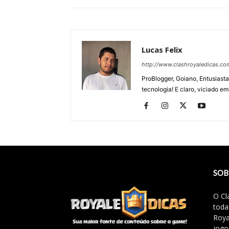
Lucas Felix
http://www.clashroyaledicas.co
ProBlogger, Goiano, Entusiasta
tecnologia! E claro, viciado em
SOB
O Cl
toda
Roya
jogo