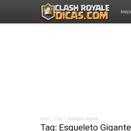
Iníc
Clash
Royale
Dicas
Início
Tags
Esqueleto Gigante
Tag: Esqueleto Gigante