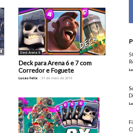
P
Deck Arena 6
5
R
Deck para Arena 6 e 7 com
Corredor e Foguete
Lu
Lucas Felix
-
31 de maio de 2016
S
D
Lu
F
C