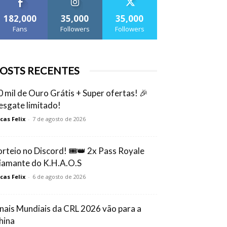
182,000
35,000
35,000
Fans
Followers
Followers
OSTS RECENTES
0 mil de Ouro Grátis + Super ofertas! 🎉
esgate limitado!
cas Felix
-
7 de agosto de 2026
orteio no Discord! 🎟️👑 2x Pass Royale
iamante do K.H.A.O.S
cas Felix
-
6 de agosto de 2026
inais Mundiais da CRL 2026 vão para a
hina