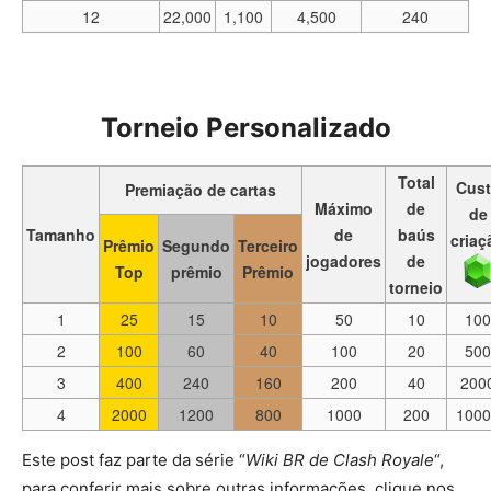
12
22,000
1,100
4,500
240
Torneio Personalizado
Total
Cus
Premiação de cartas
Máximo
de
de
Tamanho
de
baús
criaç
Prêmio
Segundo
Terceiro
jogadores
de
Top
prêmio
Prêmio
torneio
1
25
15
10
50
10
100
2
100
60
40
100
20
500
3
400
240
160
200
40
200
4
2000
1200
800
1000
200
1000
Este post faz parte da série “
Wiki BR de Clash Royale
“,
para conferir mais sobre outras informações, clique nos