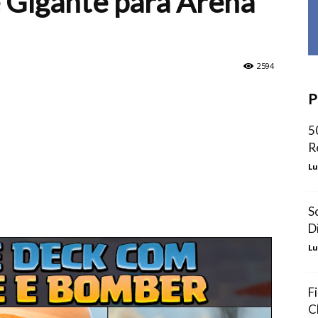
 Gigante para Arena
2594
P
5
R
Lu
S
D
Lu
F
C