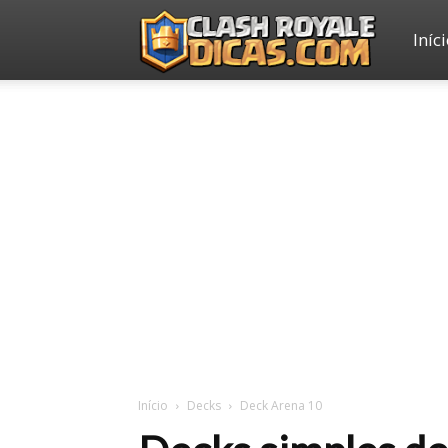
Iníc
Clash
Royale
Dicas
Início
Decks
Deck Arena 10