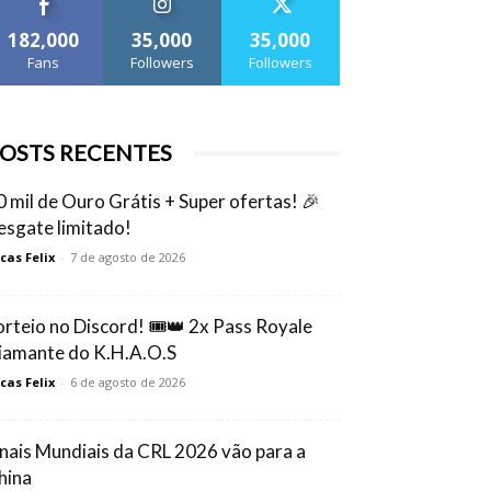
182,000
35,000
35,000
Fans
Followers
Followers
OSTS RECENTES
0 mil de Ouro Grátis + Super ofertas! 🎉
esgate limitado!
cas Felix
-
7 de agosto de 2026
orteio no Discord! 🎟️👑 2x Pass Royale
iamante do K.H.A.O.S
cas Felix
-
6 de agosto de 2026
inais Mundiais da CRL 2026 vão para a
hina