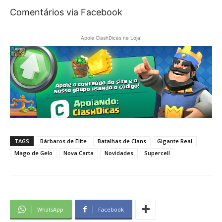
Comentários via Facebook
Apoie ClashDicas na Loja!
TAGS
Bárbaros de Elite
Batalhas de Clans
Gigante Real
Mago de Gelo
Nova Carta
Novidades
Supercell
WhatsApp
Facebook