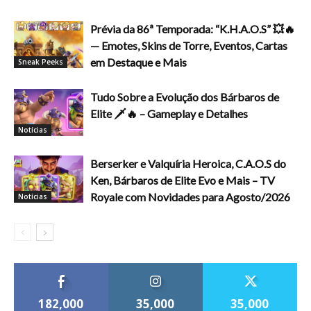
Prévia da 86ª Temporada: “K.H.A.O.S” 💥🔥
— Emotes, Skins de Torre, Eventos, Cartas
em Destaque e Mais
Sneak Peeks
Tudo Sobre a Evolução dos Bárbaros de
Elite 🗡️🔥 – Gameplay e Detalhes
Notícias
Berserker e Valquíria Heroica, C.A.O.S do
Ken, Bárbaros de Elite Evo e Mais – TV
Royale com Novidades para Agosto/2026
Notícias
182,000
35,000
35,000