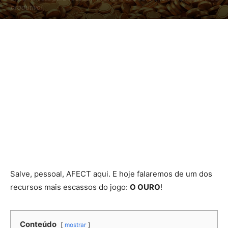
produtivo!
Por
AFF3CT
-
21 de agosto de 2018
117
Salve, pessoal, AFECT aqui. E hoje falaremos de um dos
recursos mais escassos do jogo:
O OURO
!
Conteúdo
mostrar