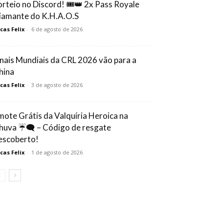
orteio no Discord! 🎟️👑 2x Pass Royale
iamante do K.H.A.O.S
cas Felix
-
6 de agosto de 2026
inais Mundiais da CRL 2026 vão para a
hina
cas Felix
-
3 de agosto de 2026
mote Grátis da Valquíria Heroica na
huva ☔🗨️ – Código de resgate
escoberto!
cas Felix
-
1 de agosto de 2026