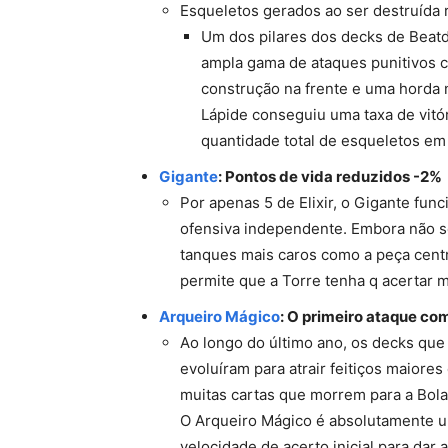
Esqueletos gerados ao ser destruída r
Um dos pilares dos decks de Beat
ampla gama de ataques punitivos c
construção na frente e uma horda n
Lápide conseguiu uma taxa de vitó
quantidade total de esqueletos em 
Gigante
: Pontos de vida reduzidos -2%
Por apenas 5 de Elixir, o Gigante f
ofensiva independente. Embora não s
tanques mais caros como a peça centr
permite que a Torre tenha q acertar m
Arqueiro Mágico
: O primeiro ataque c
Ao longo do último ano, os decks qu
evoluíram para atrair feitiços maiore
muitas cartas que morrem para a Bola
O Arqueiro Mágico é absolutamente u
velocidade de acerto inicial para dar