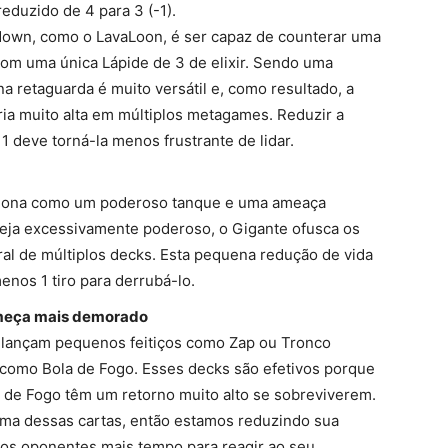
eduzido de 4 para 3 (-1).
down, como o LavaLoon, é ser capaz de counterar uma
om uma única Lápide de 3 de elixir. Sendo uma
a retaguarda é muito versátil e, como resultado, a
ria muito alta em múltiplos metagames. Reduzir a
1 deve torná-la menos frustrante de lidar.
unciona como um poderoso tanque e uma ameaça
eja excessivamente poderoso, o Gigante ofusca os
al de múltiplos decks. Esta pequena redução de vida
enos 1 tiro para derrubá-lo.
omeça mais demorado
e lançam pequenos feitiços como Zap ou Tronco
s como Bola de Fogo. Esses decks são efetivos porque
 de Fogo têm um retorno muito alto se sobreviverem.
ma dessas cartas, então estamos reduzindo sua
 aos oponentes mais tempo para reagir ao seu