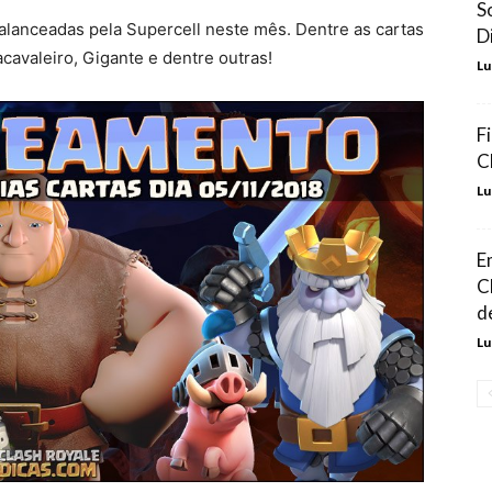
S
balanceadas pela Supercell neste mês. Dentre as cartas
D
cavaleiro, Gigante e dentre outras!
Lu
F
C
Lu
E
C
d
Lu