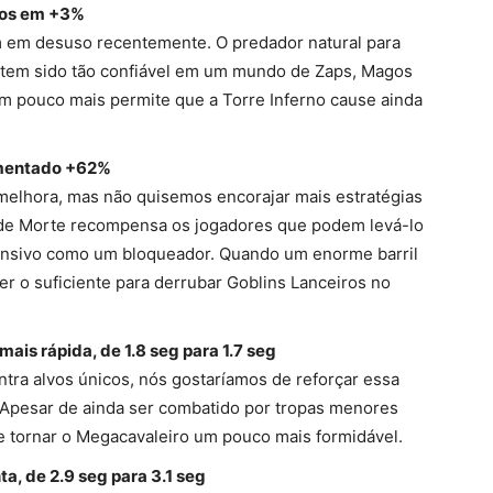
dos em +3%
m em desuso recentemente. O predador natural para
tem sido tão confiável em um mundo de Zaps, Magos
 um pouco mais permite que a Torre Inferno cause ainda
umentado +62%
melhora, mas não quisemos encorajar mais estratégias
o de Morte recompensa os jogadores que podem levá-lo
ensivo como um bloqueador. Quando um enorme barril
er o suficiente para derrubar Goblins Lanceiros no
mais rápida, de 1.8 seg para 1.7 seg
tra alvos únicos, nós gostaríamos de reforçar essa
Apesar de ainda ser combatido por tropas menores
ve tornar o Megacavaleiro um pouco mais formidável.
a, de 2.9 seg para 3.1 seg