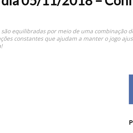
dia 05/11/2018 – Confi
e são equilibradas por meio de uma combinação de 
ações constantes que ajudam a manter o jogo ajust
!
P