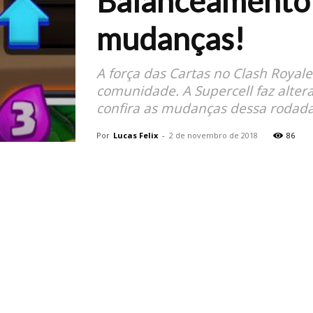
Balanceamento 
mudanças!
A força das Cartas no Clash Royal
comunidade. A Supercell faz alter
confira as mudanças dessa rodada
Por
Lucas Felix
-
2 de novembro de 2018
86