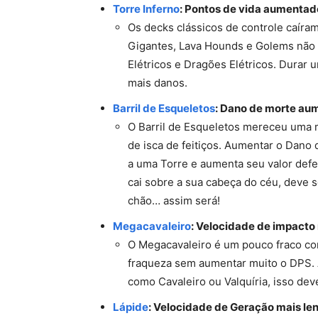
Torre Inferno
: Pontos de vida aumenta
Os decks clássicos de controle caíra
Gigantes, Lava Hounds e Golems não 
Elétricos e Dragões Elétricos. Durar
mais danos.
Barril de Esqueletos
: Dano de morte a
O Barril de Esqueletos mereceu uma 
de isca de feitiços. Aumentar o Dan
a uma Torre e aumenta seu valor def
cai sobre a sua cabeça do céu, deve s
chão… assim será!
Megacavaleiro
: Velocidade de impacto 
O Megacavaleiro é um pouco fraco con
fraqueza sem aumentar muito o DPS. 
como Cavaleiro ou Valquíria, isso de
Lápide
: Velocidade de Geração mais lent