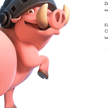
D
Lu
F
C
Lu