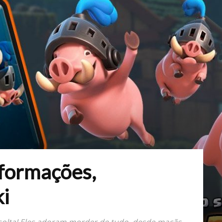
nformações,
ki