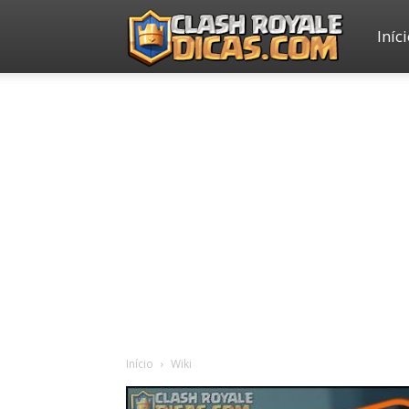
Iníc
Clash
Royale
Dicas
Início
Wiki