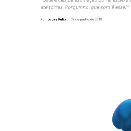
“Os animais de estimação do rei estão à
até torres. Porquinho, que som é esse?”
Por
Lucas Felix
-
18 de junho de 2018