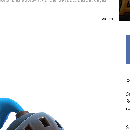
 solta! Eles adoram morder de tudo, desde maçãs
738
P
5
R
Lu
S