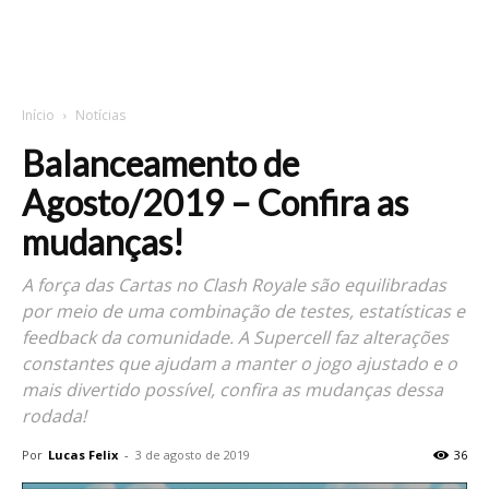
Início
Notícias
Balanceamento de
Agosto/2019 – Confira as
mudanças!
A força das Cartas no Clash Royale são equilibradas
por meio de uma combinação de testes, estatísticas e
feedback da comunidade. A Supercell faz alterações
constantes que ajudam a manter o jogo ajustado e o
mais divertido possível, confira as mudanças dessa
rodada!
Por
Lucas Felix
-
3 de agosto de 2019
36