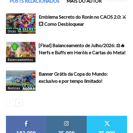
POSTS RELACIONADOS
MAIS DO AUTOR
Emblema Secreto do Ronin no CAOS 2.0: ⚔️
💥 Como Desbloquear
Dicas
[Final] Balanceamento de Julho/2026: ⚖️🔥
Nerfs e Buffs em Heróis e Cartas do Meta!
Balanceamentos
Banner Grátis da Copa do Mundo:
exclusivo e por tempo limitado!
Notícias