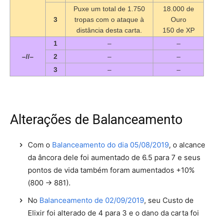
Puxe um total de 1.750
18.000 de
3
tropas com o ataque à
Ouro
distância desta carta.
150 de XP
1
–
–
–//–
2
–
–
3
–
–
Alterações de Balanceamento
Com o
Balanceamento do dia 05/08/2019
, o alcance
da âncora dele foi aumentado de 6.5 para 7 e seus
pontos de vida também foram aumentados +10%
(800 → 881).
No
Balanceamento de 02/09/2019
, seu Custo de
Elixir foi alterado de 4 para 3 e o dano da carta foi