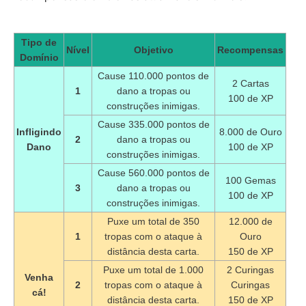
Tipo de
Nível
Objetivo
Recompensas
Domínio
Cause 110.000 pontos de
2 Cartas
1
dano a tropas ou
100 de XP
construções inimigas.
Cause 335.000 pontos de
Infligindo
8.000 de Ouro
2
dano a tropas ou
Dano
100 de XP
construções inimigas.
Cause 560.000 pontos de
100 Gemas
3
dano a tropas ou
100 de XP
construções inimigas.
Puxe um total de 350
12.000 de
1
tropas com o ataque à
Ouro
distância desta carta.
150 de XP
Puxe um total de 1.000
2 Curingas
Venha
2
tropas com o ataque à
Curingas
cá!
distância desta carta.
150 de XP