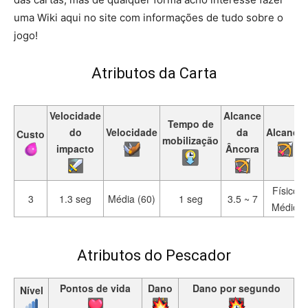
uma Wiki aqui no site com informações de tudo sobre o
jogo!
Atributos da Carta
Velocidade
Alcance
Tempo de
do
Velocidade
da
Alcance
Custo
mobilização
impacto
Âncora
Físico
3
1.3 seg
Média (60)
1 seg
3.5 ~ 7
Médio
Atributos do Pescador
Pontos de vida
Dano
Dano por segundo
Nível