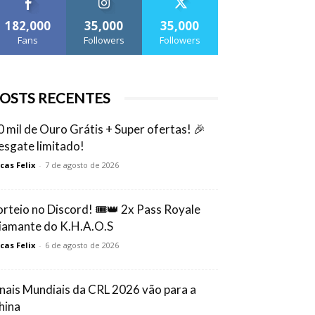
182,000
35,000
35,000
Fans
Followers
Followers
OSTS RECENTES
0 mil de Ouro Grátis + Super ofertas! 🎉
esgate limitado!
cas Felix
-
7 de agosto de 2026
orteio no Discord! 🎟️👑 2x Pass Royale
iamante do K.H.A.O.S
cas Felix
-
6 de agosto de 2026
inais Mundiais da CRL 2026 vão para a
hina