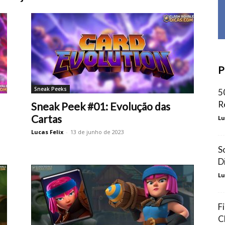
P
Sneak Peeks
5
R
Sneak Peek #01: Evolução das
Cartas
Lu
Lucas Felix
-
13 de junho de 2023
S
D
Lu
F
C