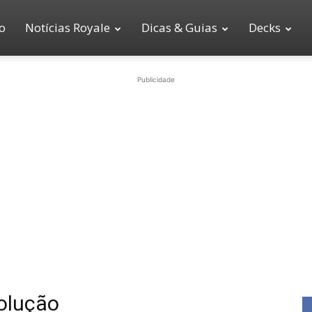
io
Notícias Royale
Dicas & Guias
Decks
Publicidade
olução