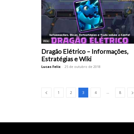
Wiki
Dragão Elétrico – Informações,
Estratégias e Wiki
Lucas Felix
-
25 de outubro de 2018
...
1
2
3
4
8