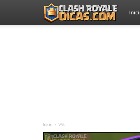
Iníc
Clash
Royale
Dicas
Início
Wiki