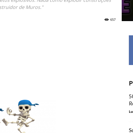
etos explosivos. Nada como explodir construções
struidor de Muros."
657
P
5
R
Lu
S