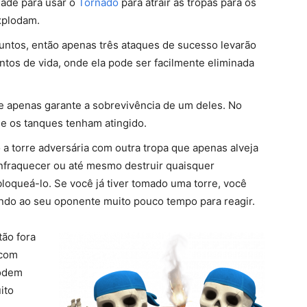
ade para usar o
Tornado
para atrair as tropas para os
xplodam.
untos, então apenas três ataques de sucesso levarão
ntos de vida, onde ela pode ser facilmente eliminada
re apenas garante a sobrevivência de um deles. No
e os tanques tenham atingido.
a torre adversária com outra tropa que apenas alveja
nfraquecer ou até mesmo destruir quaisquer
loqueá-lo. Se você já tiver tomado uma torre, você
ando ao seu oponente muito pouco tempo para reagir.
tão fora
 com
podem
ito