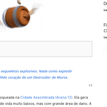
D
Lu
F
C
Lu
 esqueletos explosivos. Nada como explodir
élido coração de um Destruidor de Muros.
loqueada na
Cidade Assombrada (Arena 12)
. Ela gera
de vida muito baixos, mas com grande área de dano. A