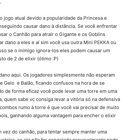
.
o jogo atual devido a popularidade da Princesa e
seguindo causar dano à distância. Se você enfrentar
ar o Canhão para atrair o Gigante e os Goblins
ar dano a eles e aí sim você usa outra Mini PEKKA ou
isso se o inimigo ignora-los eles podem causar um
o de 2 de elixir (ótimo :P)
r dano aqui. Os jogadores simplesmente não esperam
e Gelo e Balão, ficando confusos na hora de se
do de forma eficaz você pode levar uma torre em uma
a, quem sabe vc consiga levar a vitória só na defensiva
 combos rumo à torre é que você vai precisar de muito
pois, ganhando alguma vantagem para encher o elixir
em vez do canhão, para tentar sempre manter uma
ueteira, se ela não for congelada provavelmente pode