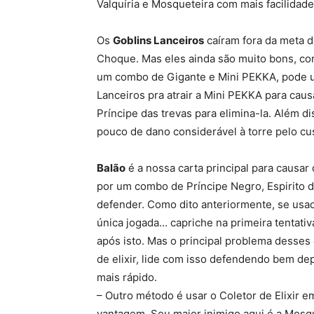
Valquíria e Mosqueteira com mais facilidade
Os
Goblins Lanceiros
caíram fora da meta d
Choque. Mas eles ainda são muito bons, con
um combo de Gigante e Mini PEKKA, pode us
Lanceiros pra atrair a Mini PEKKA para caus
Príncipe das trevas para elimina-la. Além d
pouco de dano considerável à torre pelo cust
Balão
é a nossa carta principal para causa
por um combo de Príncipe Negro, Espirito d
defender. Como dito anteriormente, se usa
única jogada… capriche na primeira tentativ
após isto. Mas o principal problema desses
de elixir, lide com isso defendendo bem de
mais rápido.
– Outro método é usar o Coletor de Elixir 
vantagem. Seu maior inimigo aqui é a Mosq