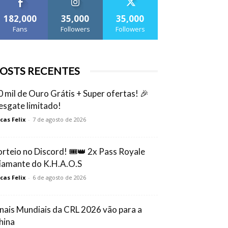
182,000
35,000
35,000
Fans
Followers
Followers
OSTS RECENTES
0 mil de Ouro Grátis + Super ofertas! 🎉
esgate limitado!
cas Felix
-
7 de agosto de 2026
orteio no Discord! 🎟️👑 2x Pass Royale
iamante do K.H.A.O.S
cas Felix
-
6 de agosto de 2026
inais Mundiais da CRL 2026 vão para a
hina