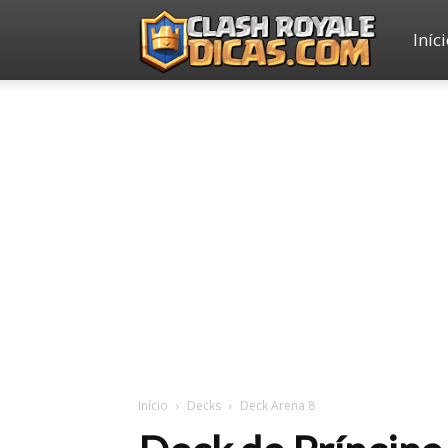
Iníc
Clash
Royale
Dicas
Início
Decks
Deck Arena 8