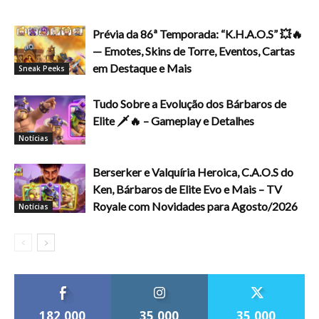
Prévia da 86ª Temporada: “K.H.A.O.S” 💥🔥
— Emotes, Skins de Torre, Eventos, Cartas
em Destaque e Mais
Sneak Peeks
Tudo Sobre a Evolução dos Bárbaros de
Elite 🗡️🔥 – Gameplay e Detalhes
Notícias
Berserker e Valquíria Heroica, C.A.O.S do
Ken, Bárbaros de Elite Evo e Mais – TV
Royale com Novidades para Agosto/2026
Notícias
182,000
35,000
35,000