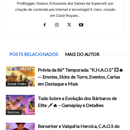
ProBlogger, Goiano, Entusiasta dos Games da Supercell, por
criação de conteúdo pra internet e tecnologia! E claro, viciado
em Clash Royale...
POSTS RELACIONADOS
MAIS DO AUTOR
Prévia da 86ª Temporada: “K.H.A.O.S” 💥🔥
— Emotes, Skins de Torre, Eventos, Cartas
em Destaque e Mais
Sneak Peeks
Tudo Sobre a Evolução dos Bárbaros de
Elite 🗡️🔥 – Gameplay e Detalhes
Notícias
Berserker e Valquíria Heroica, C.A.O.S do