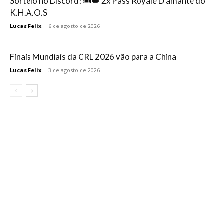
Sorteio no Discord! 🎟️👑 2x Pass Royale Diamante do
K.H.A.O.S
Lucas Felix
-
6 de agosto de 2026
Finais Mundiais da CRL 2026 vão para a China
Lucas Felix
-
3 de agosto de 2026