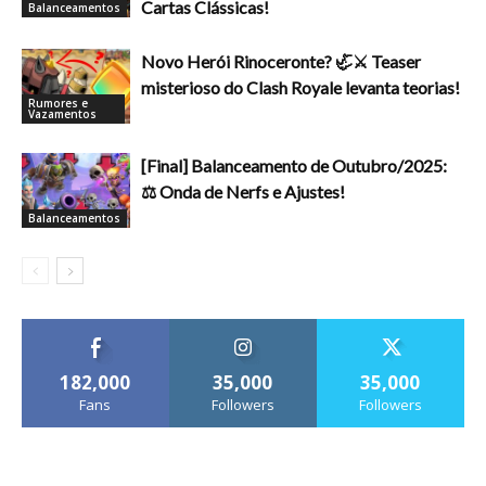
Cartas Clássicas!
Balanceamentos
Novo Herói Rinoceronte? 🦏⚔️ Teaser
misterioso do Clash Royale levanta teorias!
Rumores e
Vazamentos
[Final] Balanceamento de Outubro/2025:
⚖️ Onda de Nerfs e Ajustes!
Balanceamentos
182,000
35,000
35,000
Fans
Followers
Followers