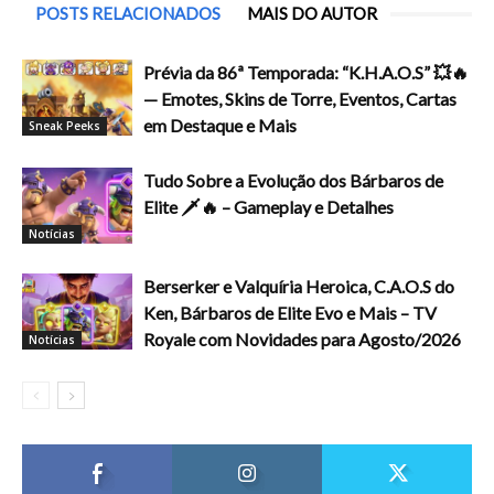
POSTS RELACIONADOS
MAIS DO AUTOR
Prévia da 86ª Temporada: “K.H.A.O.S” 💥🔥
— Emotes, Skins de Torre, Eventos, Cartas
em Destaque e Mais
Sneak Peeks
Tudo Sobre a Evolução dos Bárbaros de
Elite 🗡️🔥 – Gameplay e Detalhes
Notícias
Berserker e Valquíria Heroica, C.A.O.S do
Ken, Bárbaros de Elite Evo e Mais – TV
Royale com Novidades para Agosto/2026
Notícias