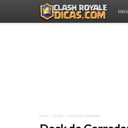
Iníc
Clash
Royale
Dicas
Início
Decks
Deck para Desafios