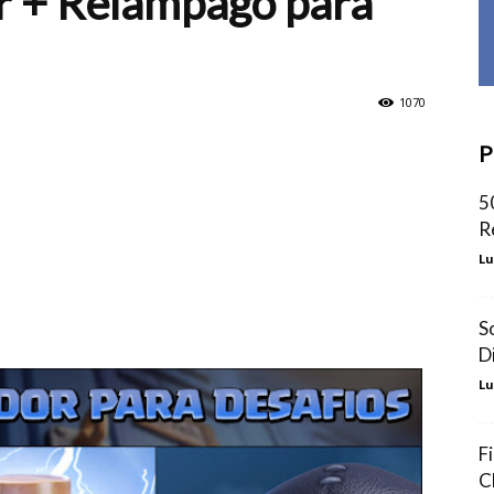
r + Relâmpago para
1070
P
5
R
Lu
S
D
Lu
F
C