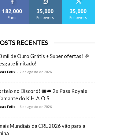
182,000
35,000
35,000
Fans
Followers
Followers
OSTS RECENTES
0 mil de Ouro Grátis + Super ofertas! 🎉
esgate limitado!
cas Felix
-
7 de agosto de 2026
orteio no Discord! 🎟️👑 2x Pass Royale
iamante do K.H.A.O.S
cas Felix
-
6 de agosto de 2026
inais Mundiais da CRL 2026 vão para a
hina